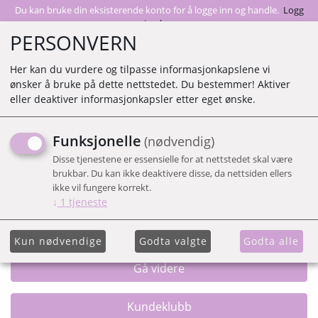
Du kan bruke din eksisterende konto for å logge inn og handle.
Logg
inn her
PERSONVERN
Her kan du vurdere og tilpasse informasjonkapslene vi
ønsker å bruke på dette nettstedet. Du bestemmer! Aktiver
0
eller deaktiver informasjonkapsler etter eget ønske.
Funksjonelle
(nødvendig)
REGISTRER DEG.
Disse tjenestene er essensielle for at nettstedet skal være
brukbar. Du kan ikke deaktivere disse, da nettsiden ellers
ikke vil fungere korrekt.
↓
1
tjeneste
Epost
Kun nødvendige
Godta valgte
Godta alle
Gå videre
Kundeklubb