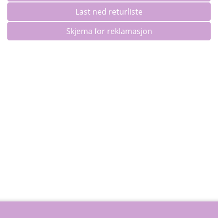
Last ned returliste
Skjema for reklamasjon