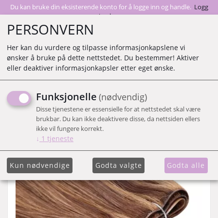
Du kan bruke din eksisterende konto for å logge inn og handle.
Logg
inn her
PERSONVERN
Her kan du vurdere og tilpasse informasjonkapslene vi
ønsker å bruke på dette nettstedet. Du bestemmer! Aktiver
0
eller deaktiver informasjonkapsler etter eget ønske.
Funksjonelle
(nødvendig)
Viser 5 produkter
Disse tjenestene er essensielle for at nettstedet skal være
brukbar. Du kan ikke deaktivere disse, da nettsiden ellers
Vis liste
ikke vil fungere korrekt.
↓
1
tjeneste
Kun nødvendige
Godta valgte
Godta alle