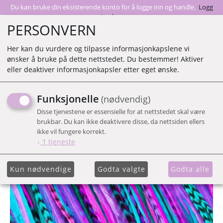
Du kan bruke din eksisterende konto for å logge inn og handle.
Logg
inn her
PERSONVERN
Her kan du vurdere og tilpasse informasjonkapslene vi
ønsker å bruke på dette nettstedet. Du bestemmer! Aktiver
0
eller deaktiver informasjonkapsler etter eget ønske.
Funksjonelle
(nødvendig)
SUMMER BERRY FJÆR
Disse tjenestene er essensielle for at nettstedet skal være
brukbar. Du kan ikke deaktivere disse, da nettsiden ellers
ikke vil fungere korrekt.
↓
1
tjeneste
Kun nødvendige
Godta valgte
Godta alle