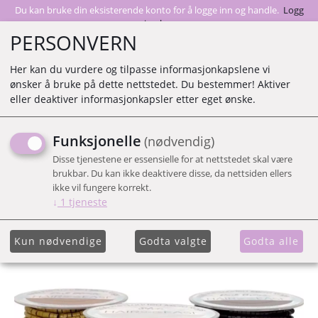
Du kan bruke din eksisterende konto for å logge inn og handle.
Logg
inn her
PERSONVERN
Her kan du vurdere og tilpasse informasjonkapslene vi
ønsker å bruke på dette nettstedet. Du bestemmer! Aktiver
0
eller deaktiver informasjonkapsler etter eget ønske.
Funksjonelle
(nødvendig)
PRE-LOADED MICRO
Disse tjenestene er essensielle for at nettstedet skal være
RINGS
brukbar. Du kan ikke deaktivere disse, da nettsiden ellers
ikke vil fungere korrekt.
↓
1
tjeneste
Kun nødvendige
Godta valgte
Godta alle