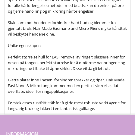
for alle hårforlengelsesmetoder med beads, kan du enkelt påføre
og fjerne nano ring og mikroring hårforlengelser.
Skånsom mot hendene: forhindrer hard hud og blemmer fra
gjentatt bruk, Hair Made Easi nano and Micro Plier’s myke håndtak
vil beskytte hendene dine.
Unike egenskaper:
Perfekt størrelse hull for EASI removal av ringer: plassere innenfor
nesen på tangen, perfekt størrelse for å omforme nanoringene og
mikroringene tilbake til åpne sirkler. Disse vil da gli lett ut.
Glatte plater inne i nesen: forhindrer sprekker og riper. Hair Made
Easi Nano & Micro tang kommer med en perfekt størrelse, flat
overflate, ideell for ringapplikasjoner.
Førsteklasses rustfritt stål: for å gi de mest robuste verktøyene for
langvarig bruk og lakkert i en fantastisk gullfarge.
INFORMASJON