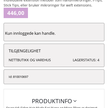
individuelle extension metoder som nano/mikroringer, I-Tips,
Stick Tips, eller bruker mikroringer for weft extensions.
446,00
Kun innloggede kan handle.
TILGJENGELIGHET
NETTBUTIKK OG VAREHUS
LAGERSTATUS: 4
Id: 810010697
PRODUKTINFO
Spare tid: Siden Hair Made Easi Nano og Micro Pliers er designet