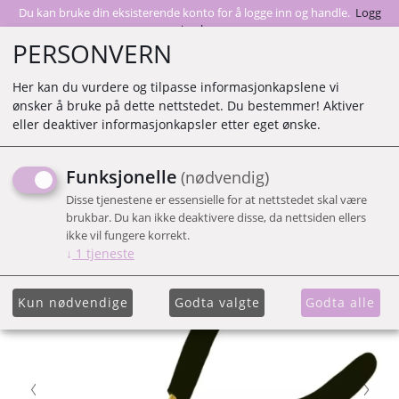
Du kan bruke din eksisterende konto for å logge inn og handle.
Logg
inn her
PERSONVERN
Her kan du vurdere og tilpasse informasjonkapslene vi
ønsker å bruke på dette nettstedet. Du bestemmer! Aktiver
0
eller deaktiver informasjonkapsler etter eget ønske.
Funksjonelle
(nødvendig)
NANO AND MICRO PLIERS
Disse tjenestene er essensielle for at nettstedet skal være
brukbar. Du kan ikke deaktivere disse, da nettsiden ellers
ikke vil fungere korrekt.
↓
1
tjeneste
Kun nødvendige
Godta valgte
Godta alle