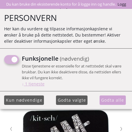
Du kan bruke din eksisterende konto for å logge inn og handle.
Logg
inn her
PERSONVERN
Her kan du vurdere og tilpasse informasjonkapslene vi
ønsker å bruke på dette nettstedet. Du bestemmer! Aktiver
0
eller deaktiver informasjonkapsler etter eget ønske.
Funksjonelle
(nødvendig)
KIT.SCH GLAM BOBBY PIN
Disse tjenestene er essensielle for at nettstedet skal være
brukbar. Du kan ikke deaktivere disse, da nettsiden ellers
ikke vil fungere korrekt.
↓
1
tjeneste
Kun nødvendige
Godta valgte
Godta alle