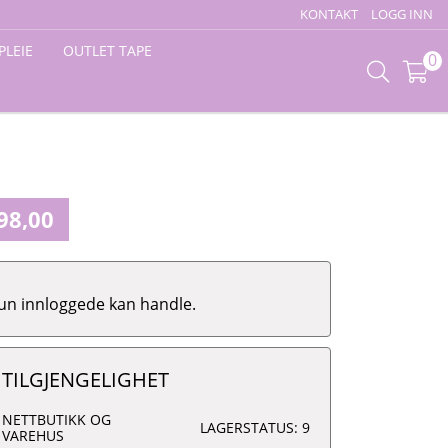
KONTAKT
LOGG INN
PLEIE
OUTLET TAPE
0
98,00
un innloggede kan handle.
TILGJENGELIGHET
NETTBUTIKK OG
LAGERSTATUS: 9
VAREHUS