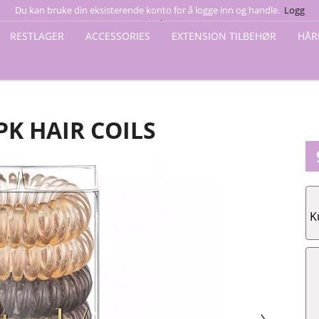
Du kan bruke din eksisterende konto for å logge inn og handle.
Logg
ir Coils
inn her
RESTLAGER
ACCESSORIES
EXTENSION TILBEHØR
HÅR
PK HAIR COILS
K