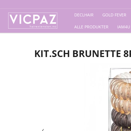
Forside
/
Accessories
/
Kit:sch
/ Kit.Sch Brunette 8pk Ha
DECLHAIR
GOLD FEVER
ALLE PRODUKTER
IAM4U
KIT.SCH BRUNETTE 8