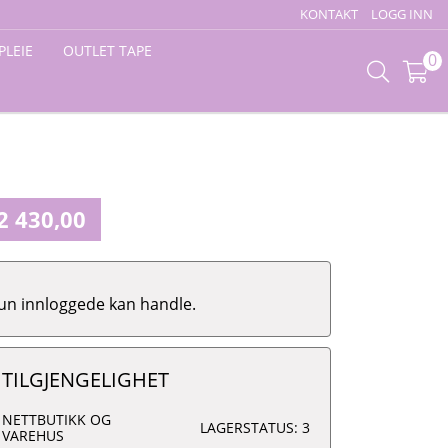
KONTAKT
LOGG INN
PLEIE
OUTLET TAPE
0
2 430,00
un innloggede kan handle.
TILGJENGELIGHET
NETTBUTIKK OG
LAGERSTATUS: 3
VAREHUS