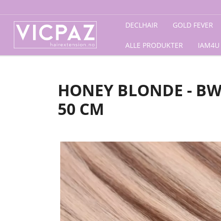
Forside
/
RESTLAGER
/
Beauty Works
/
Invisi Tape
/ Hon
DECLHAIR
GOLD FEVER
ALLE PRODUKTER
IAM4U
HONEY BLONDE - BW J
50 CM