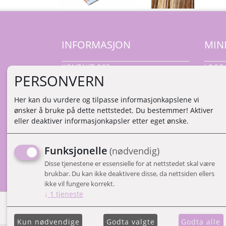
INFORMASJON
MIN
KONTAKT OSS
LOGG 
PERSONVERN
NY K
VILKÅ
Her kan du vurdere og tilpasse informasjonkapslene vi
PERS
ønsker å bruke på dette nettstedet. Du bestemmer! Aktiver
ADMIN
eller deaktiver informasjonkapsler etter eget ønske.
Funksjonelle
(nødvendig)
Disse tjenestene er essensielle for at nettstedet skal være
brukbar. Du kan ikke deaktivere disse, da nettsiden ellers
ikke vil fungere korrekt.
↓
1
tjeneste
Kun nødvendige
Godta valgte
Godta alle