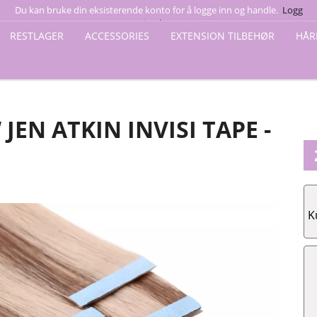
Du kan bruke din eksisterende konto for å logge inn og handle.
Logg
ey Blonde - BW Jen Atkin Invisi Tape - 50 cm
inn her
RESTLAGER
ACCESSORIES
EXTENSION TILBEHØR
HÅR
EN ATKIN INVISI TAPE -
K