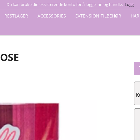
Du kan bruke din eksisterende konto for å logge inn og handle.
Logg
se
inn her
RESTLAGER
ACCESSORIES
EXTENSION TILBEHØR
HÅR
ROSE
K