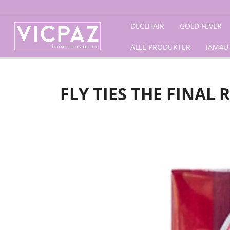
Forside
/
Accessories
/
Diverse
/ FLY TIES The Final Ro
DECLHAIR
GOLD FEVER
ALLE PRODUKTER
IAM4U
FLY TIES THE FINAL 