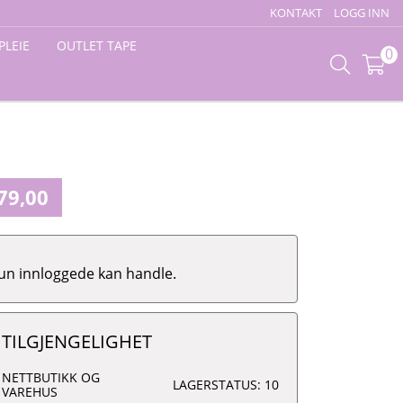
KONTAKT
LOGG INN
PLEIE
OUTLET TAPE
0
79,00
un innloggede kan handle.
TILGJENGELIGHET
NETTBUTIKK OG
LAGERSTATUS: 10
VAREHUS