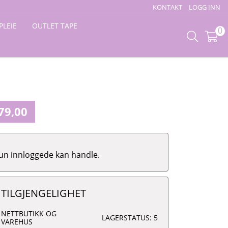
KONTAKT
LOGG INN
PLEIE
OUTLET TAPE
0
79,00
un innloggede kan handle.
TILGJENGELIGHET
NETTBUTIKK OG
LAGERSTATUS: 5
VAREHUS