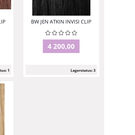
LIP
BW JEN ATKIN INVISI CLIP
CM
IN - JET SET BLACK 45 CM
4 200,00
tus: 1
Lagerstatus: 3
Les mer