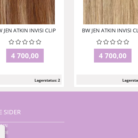
 JEN ATKIN INVISI CLIP
BW JEN ATKIN INVISI C
N - RODEO DRIVE 45 CM
IN - TANNED BLONDE 
CM
4 700,00
4 700,00
Lagerstatus: 2
Lagersta
Les mer
Les mer
E SIDER
INN
UNDE