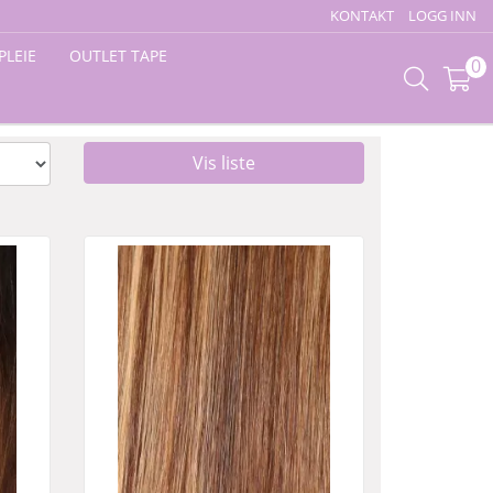
KONTAKT
LOGG INN
PLEIE
OUTLET TAPE
0
Vis liste