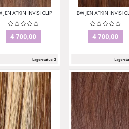
 JEN ATKIN INVISI CLIP
BW JEN ATKIN INVISI C
IN - BEL AIR 45 CM
IN - BEVERLY HILLS 45
4 700,00
4 700,00
Lagerstatus: 2
Lagersta
Les mer
Les mer