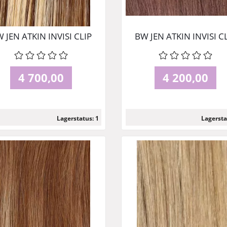
 JEN ATKIN INVISI CLIP
BW JEN ATKIN INVISI C
 - HONEY BLONDE 45 CM
IN - HOT TOFFEE 45 
4 700,00
4 200,00
Lagerstatus: 1
Lagersta
Les mer
Les mer