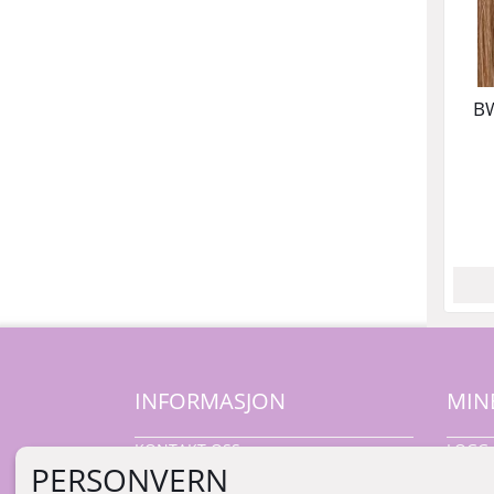
BW
I
INFORMASJON
MIN
KONTAKT OSS
LOGG 
PERSONVERN
NY K