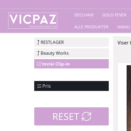
Forside
/
RESTLAGER
/
Beauty Works
/ Invisi Clip-in
DECLHAIR
GOLD FEVER
ALLE PRODUKTER
IAM4U
RESTLAGER
Viser
Beauty Works
Invisi Clip-in
Pris
RESET