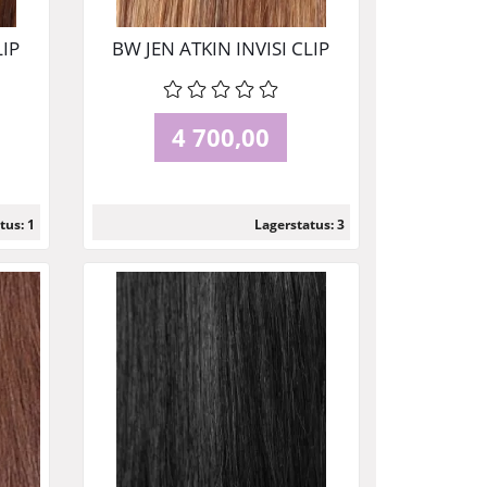
LIP
BW JEN ATKIN INVISI CLIP
 CM
IN - BLONDETTE 45 CM
4 700,00
tus: 1
Lagerstatus: 3
Les mer