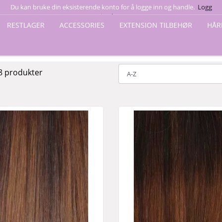
Du kan bruke din eksisterende konto for å logge inn og handle.
Logg
inn her
RESTLAGER
ACCESSORIES
EXTENSION TILBEHØR
HÅR
 8 produkter