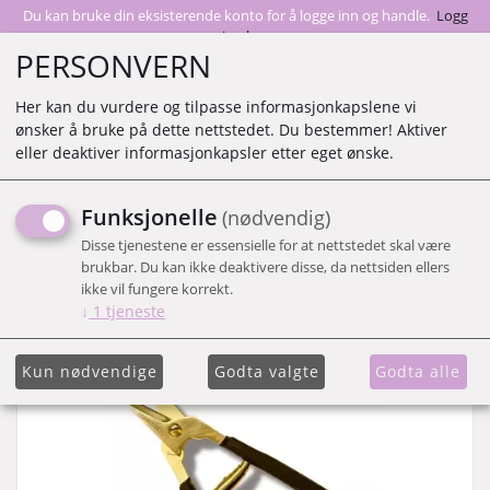
Du kan bruke din eksisterende konto for å logge inn og handle.
Logg
inn her
PERSONVERN
Her kan du vurdere og tilpasse informasjonkapslene vi
ønsker å bruke på dette nettstedet. Du bestemmer! Aktiver
0
eller deaktiver informasjonkapsler etter eget ønske.
Funksjonelle
(nødvendig)
Viser 37 produkter
Disse tjenestene er essensielle for at nettstedet skal være
brukbar. Du kan ikke deaktivere disse, da nettsiden ellers
Vis liste
ikke vil fungere korrekt.
↓
1
tjeneste
Kun nødvendige
Godta valgte
Godta alle