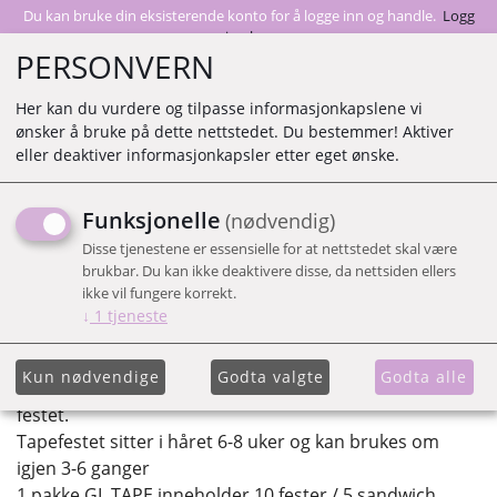
Du kan bruke din eksisterende konto for å logge inn og handle.
Logg
inn her
PERSONVERN
Her kan du vurdere og tilpasse informasjonkapslene vi
ønsker å bruke på dette nettstedet. Du bestemmer! Aktiver
0
eller deaktiver informasjonkapsler etter eget ønske.
Funksjonelle
(nødvendig)
Indisk Tempelhår Tape Extensions selges i pakker av 10
Disse tjenestene er essensielle for at nettstedet skal være
festen som utgjør 5 sandwiches.
brukbar. Du kan ikke deaktivere disse, da nettsiden ellers
Festene er 3 cm brede og 0,5 cm i høyden.
ikke vil fungere korrekt.
Leveres i lengdene 35, 45, 55cm.
↓
1
tjeneste
Håret er Double Drawn.
Kun nødvendige
Godta valgte
Godta alle
Tapen kommer både med og uten hår på toppen av
festet.
Tapefestet sitter i håret 6-8 uker og kan brukes om
igjen 3-6 ganger
1 pakke GL TAPE inneholder 10 fester / 5 sandwich