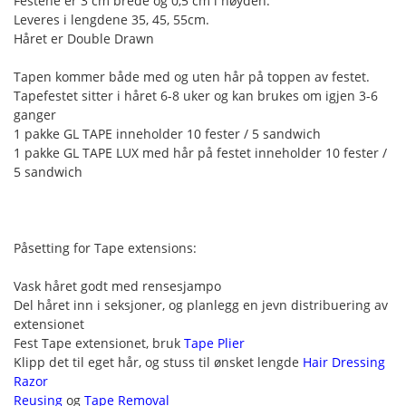
Festene er 3 cm brede og 0,5 cm i høyden.
Leveres i lengdene 35, 45, 55cm.
Håret er Double Drawn
Tapen kommer både med og uten hår på toppen av festet.
Tapefestet sitter i håret 6-8 uker og kan brukes om igjen 3-6
ganger
1 pakke GL TAPE inneholder 10 fester / 5 sandwich
1 pakke GL TAPE LUX med hår på festet inneholder 10 fester /
5 sandwich
Påsetting for Tape extensions:
Vask håret godt med rensesjampo
Del håret inn i seksjoner, og planlegg en jevn distribuering av
extensionet
Fest Tape extensionet, bruk
Tape Plier
Klipp det til eget hår, og stuss til ønsket lengde
Hair Dressing
Razor
Reusing
og
Tape Removal