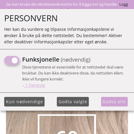
Du kan bruke din eksisterende konto for å logge inn og handle.
Logg
inn her
PERSONVERN
Her kan du vurdere og tilpasse informasjonkapslene vi
ønsker å bruke på dette nettstedet. Du bestemmer! Aktiver
0
eller deaktiver informasjonkapsler etter eget ønske.
Funksjonelle
(nødvendig)
60 GL TAPE
Disse tjenestene er essensielle for at nettstedet skal være
brukbar. Du kan ikke deaktivere disse, da nettsiden ellers
ikke vil fungere korrekt.
↓
1
tjeneste
Kun nødvendige
Godta valgte
Godta alle