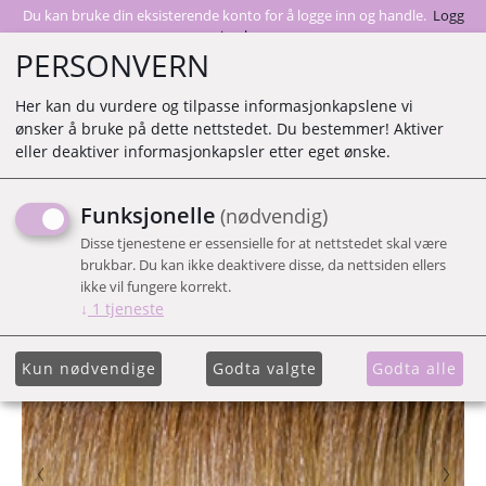
Du kan bruke din eksisterende konto for å logge inn og handle.
Logg
inn her
PERSONVERN
Her kan du vurdere og tilpasse informasjonkapslene vi
ønsker å bruke på dette nettstedet. Du bestemmer! Aktiver
0
eller deaktiver informasjonkapsler etter eget ønske.
Funksjonelle
(nødvendig)
30 CLIP-IN HUW
Disse tjenestene er essensielle for at nettstedet skal være
brukbar. Du kan ikke deaktivere disse, da nettsiden ellers
ikke vil fungere korrekt.
↓
1
tjeneste
Kun nødvendige
Godta valgte
Godta alle