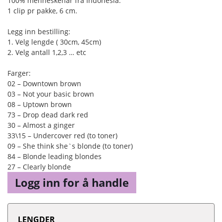
100% menneskehår fra Indonesia.
1 clip pr pakke, 6 cm.
Legg inn bestilling:
1. Velg lengde ( 30cm, 45cm)
2. Velg antall 1,2,3 … etc
Farger:
02 – Downtown brown
03 – Not your basic brown
08 – Uptown brown
73 – Drop dead dark red
30 – Almost a ginger
33\15 – Undercover red (to toner)
09 – She think she`s blonde (to toner)
84 – Blonde leading blondes
27 – Clearly blonde
Logg inn for å handle
LENGDER