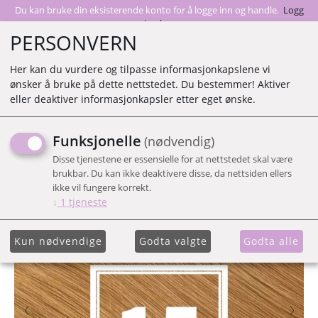
Du kan bruke din eksisterende konto for å logge inn og handle.
Logg
inn her
PERSONVERN
Her kan du vurdere og tilpasse informasjonkapslene vi
ønsker å bruke på dette nettstedet. Du bestemmer! Aktiver
0
eller deaktiver informasjonkapsler etter eget ønske.
Funksjonelle
(nødvendig)
15 GL TAPE
Disse tjenestene er essensielle for at nettstedet skal være
brukbar. Du kan ikke deaktivere disse, da nettsiden ellers
ikke vil fungere korrekt.
↓
1
tjeneste
Kun nødvendige
Godta valgte
Godta alle