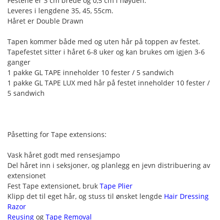
Festene er 3 cm brede og 0,5 cm i høyden.
Leveres i lengdene 35, 45, 55cm.
Håret er Double Drawn
Tapen kommer både med og uten hår på toppen av festet.
Tapefestet sitter i håret 6-8 uker og kan brukes om igjen 3-6
ganger
1 pakke GL TAPE inneholder 10 fester / 5 sandwich
1 pakke GL TAPE LUX med hår på festet inneholder 10 fester /
5 sandwich
Påsetting for Tape extensions:
Vask håret godt med rensesjampo
Del håret inn i seksjoner, og planlegg en jevn distribuering av
extensionet
Fest Tape extensionet, bruk
Tape Plier
Klipp det til eget hår, og stuss til ønsket lengde
Hair Dressing
Razor
Reusing
og
Tape Removal